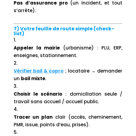
Pas d’assurance pro
(un incident, et tout
s’arrête).
7) Votre feuille de route simple (check-
list)
Appeler la mairie
(urbanisme) : PLU, ERP,
enseignes, stationnement.
Vérifier bail & copro
; locataire → demander
un
bail mixte
.
Choisir le scénario
: domiciliation seule /
travail sans accueil / accueil public.
Tracer un plan
clair (accès, cheminement,
PMR, issue, points d’eau, prises).