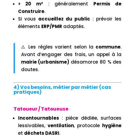
> 20 m²
: généralement
Permis de
Construire
.
Si vous
accueillez du public
: prévoir les
éléments
ERP/PMR
adaptés.
⚠️ Les règles varient selon la
commune
.
Avant d’engager des frais, un appel à la
mairie (urbanisme)
désamorce 80 % des
doutes.
4) Vos besoins, métier par métier (cas
pratiques)
Tatoueur / Tatoueuse
Incontournables
: pièce dédiée, surfaces
lessivables,
ventilation
, protocole
hygiène
et
déchets DASRI
.