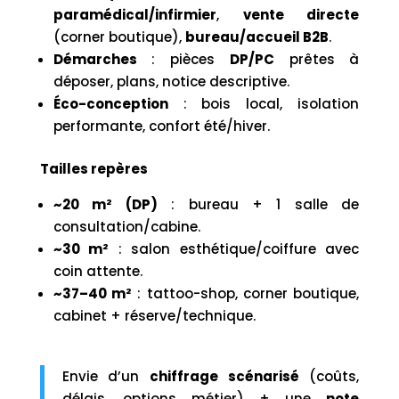
paramédical/infirmier
,
vente directe
(corner boutique),
bureau/accueil B2B
.
Démarches
: pièces
DP/PC
prêtes à
déposer, plans, notice descriptive.
Éco-conception
: bois local, isolation
performante, confort été/hiver.
Tailles repères
~20 m² (DP)
: bureau + 1 salle de
consultation/cabine.
~30 m²
: salon esthétique/coiffure avec
coin attente.
~37–40 m²
: tattoo-shop, corner boutique,
cabinet + réserve/technique.
Envie d’un
chiffrage scénarisé
(coûts,
délais, options métier) + une
note