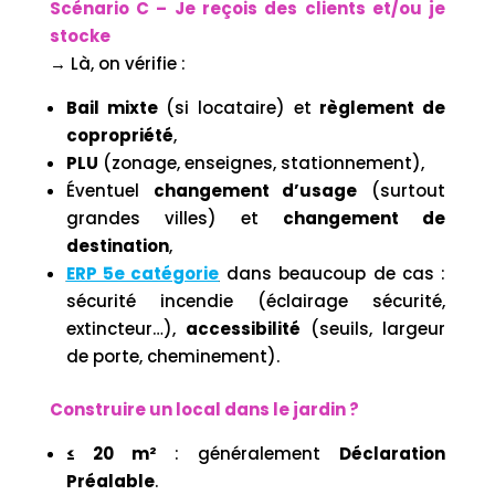
Scénario C – Je reçois des clients et/ou je
stocke
→ Là, on vérifie :
Bail mixte
(si locataire) et
règlement de
copropriété
,
PLU
(zonage, enseignes, stationnement),
Éventuel
changement d’usage
(surtout
grandes villes) et
changement de
destination
,
ERP 5e catégorie
dans beaucoup de cas :
sécurité incendie (éclairage sécurité,
extincteur…),
accessibilité
(seuils, largeur
de porte, cheminement).
Construire un local dans le jardin ?
≤ 20 m²
: généralement
Déclaration
Préalable
.