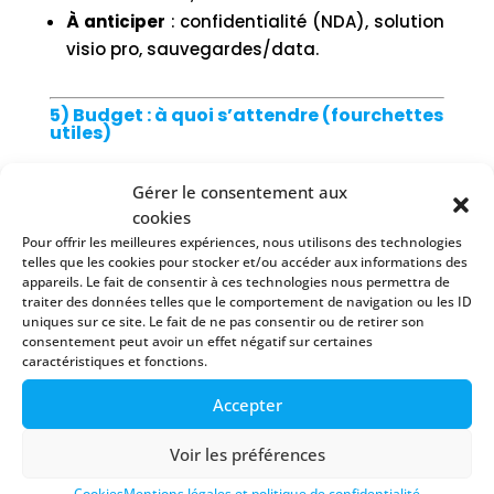
À anticiper
: confidentialité (NDA), solution
visio pro, sauvegardes/data.
5) Budget : à quoi s’attendre (fourchettes
utiles)
Gérer le consentement aux
Aménagement léger d’une pièce
cookies
existante
: 2 000 à 8 000 € (ergonomie,
Pour offrir les meilleures expériences, nous utilisons des technologies
élec, éclairage, rangements).
telles que les cookies pour stocker et/ou accéder aux informations des
Mise au standard “accueil public” (ERP)
:
appareils. Le fait de consentir à ces technologies nous permettra de
traiter des données telles que le comportement de navigation ou les ID
+1 500 à 6 000 € (éclairage de sécurité,
uniques sur ce site. Le fait de ne pas consentir ou de retirer son
extincteurs, signalétique, seuils/rampe
consentement peut avoir un effet négatif sur certaines
caractéristiques et fonctions.
simple, ajustements électriques).
Module indépendant dans le jardin (clé en
Accepter
main)
: souvent
20 à 45 k€ TTC
selon
surface/finition/équipements métiers
Voir les préférences
(hors VRD spécifiques).
Cookies
Mentions légales et politique de confidentialité