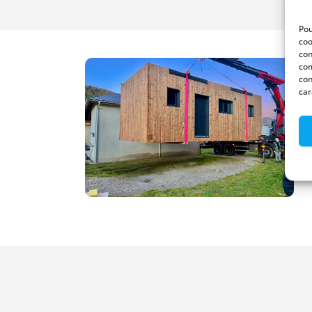
Pou
coo
con
com
con
car