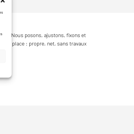
es
es
-grue. Nous posons, ajustons, fixons et
t en place : propre, net, sans travaux