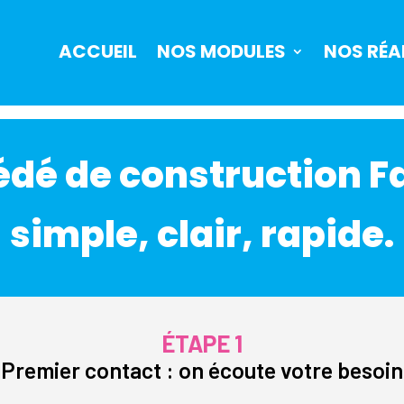
ACCUEIL
NOS MODULES
NOS RÉA
édé de construction Fa
simple, clair, rapide.
ÉTAPE 1
Premier contact : on écoute votre besoin