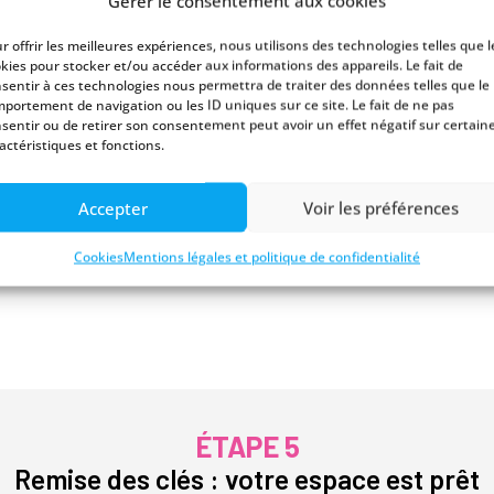
Gérer le consentement aux cookies
r offrir les meilleures expériences, nous utilisons des technologies telles que l
kies pour stocker et/ou accéder aux informations des appareils. Le fait de
sentir à ces technologies nous permettra de traiter des données telles que le
portement de navigation ou les ID uniques sur ce site. Le fait de ne pas
sentir ou de retirer son consentement peut avoir un effet négatif sur certain
Le jour J, votre studio de jardin arrive sur notre camion
actéristiques et fonctions.
vérifions. En quelques heures seulement, votre espace es
lourds.
Accepter
Voir les préférences
Cookies
Mentions légales et politique de confidentialité
ÉTAPE 5
Remise des clés : votre espace est prêt