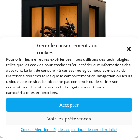
Gérer le consentement aux
cookies
Pour offrir les meilleures expériences, nous utilisons des technologies
telles que les cookies pour stocker et/ou accéder aux informations des
appareils. Le fait de consentir à ces technologies nous permettra de
Dimensions :
2.70*1.85*2.70
traiter des données telles que le comportement de navigation ou les ID
< 5m2 : pas de déclaration de travaux ni de
uniques sur ce site. Le fait de ne pas consentir ou de retirer son
consentement peut avoir un effet négatif sur certaines
taxe à payer
caractéristiques et fonctions.
BIKE BOX 7M²
Accepter
Voir les préférences
Cookies
Mentions légales et politique de confidentialité